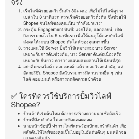
จริง
เริ่มไลฟ์ด้วยยอดวิวขั้นต่ำ 30+ คน: เพื่อไม่ให้ไลฟ์ดูว่าง
เปล่าใน 3 นาทีแรก ควรเริ่มด้วยยอดวิวตั้งต้น ซึ่งช่วยให้
Shopee จับไลฟ์ของคุณเป็น "กำลังมาแรง"
กระตุ้น Engagement ทันที: แจกโค้ด, แจกคอยน์, เปิด
กิจกรรมกดไวใน 5 นาทีแรก เพื่อให้คนดูโต้ตอบกับไลฟ์
ส่งผลให้ระบบ Shopee ดันไลฟ์ของคุณมากขึ้น
วางแผนใช้ Server ปั้มวิวให้เหมาะสม: บาง Server
เหมาะกับการดันช่วงต้น, บาง Server ดันต่อเนื่องหรือ
เหมาะกับยืนยาว ควรวางแผนผสมผสานให้เนียนที่สุด
อย่าลืมยอดไลค์ / คอมเมนต์: แม้ว่ายอดวิวจะสำคัญ แต่
อัลกอริธึม Shopee ยังนับรวมการมีส่วนร่วมอื่น ๆ เช่น
ไลค์ คอมเมนต์ หรือการกดติดตามเข้าด้วย
✅ ใครที่ควรใช้บริการปั้มวิวไลฟ์
Shopee?
ร้านค้าที่เริ่มต้นใหม่ ต้องการสร้างความน่าเชื่อถือเร็ว
ร้านที่มีงบจำกัด ไม่อยากยิงแอดตลอด
นายหน้าช้อปปี้ ทำการไลฟ์สดพร้อมปักตะกร้าสินค้า เพื่อ
ผลักดันให้ไลฟ์ของคุณขึ้นไปอยู่ในอันดับต้นๆ บนหน้าจอ
แรกของสินค้า