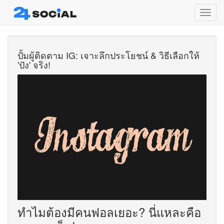
Toggl
navig
ปั้มผู้ติดตาม IG: เจาะลึกประโยชน์ & วิธีเลือกให้
'ปัง' จริง!
ทำไมต้องมีคนฟอลเยอะ? นี่แหละคือ