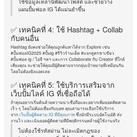
ใช้ข้อมูลเหล่านี้พัฒนาโพสต์ และช่วยวาง
แผนปั้มฟอล IG ได้แม่นยำขึ้น
✅ เทคนิคที่ 4: ใช้ Hashtag + Collab
กับคนอื่น
Hashtag ยังคงช่วยให้คุณถูกค้นหาได้จาก Explore เช่น
#ปั้มฟอลIG2025 #ปั้มig #รีวิวร้านเด็ด #แจกสูตรชาเขียว
#ปั้มฟอล ig / ไอจี ฯลฯ และการ Collaborate กับ Creator ที่ใกล้
เคียงคุณ จะช่วยให้คุณมีผู้ติดตามจากกลุ่มเป้าหมายที่เหมือนกัน
โดยไม่ต้องยิงแอดเลย
✅ เทคนิคที่ 5: ใช้บริการเสริมจาก
เว็บปั้มไลค์ IG ที่เชื่อถือได้
ถ้าคุณอยากเริ่มต้นด้วยความน่าเชื่อถือและอยากเพิ่มยอดติดตาม
เร็ว ๆ โดยไม่ต้องเสี่ยงกับบอท คุณสามารถเลือกใช้บริการ
จาก
เว็บปั้มผู้ติดตาม IG ที่มีคุณภาพ
ซึ่งมักมีระบบอัตโนมัติ ส่ง
งานไว และเน้นยอดผู้ติดตามที่มีพฤติกรรมคล้ายผู้ใช้งานจริง
ไม่ต้องใช้รหัสผ่าน ไม่ละเมิดกฎของ