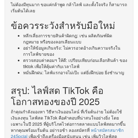
ไม่ต้องมีทุนมาก ขอแค่กล้าพูด กล้าไลฟ์ และตั้งใจจริง ก็สามารถ
เริ่มต้นได้เลย
ข้อควรระวังสำหรับมือใหม่
หลีกเลี่ยงการขายสินค้าผิดกฎ: เช่น ผลิตภัณฑ์ผิด
กฎหมาย หรือของลอกเลียนแบบ
อย่าให้ข้อมูลเกินจริง: ไม่ควรอวดอ้างเกินความจริงใน
การไลฟ์ขายของ
ตรวจสอบค่าคอมฯ ให้ดี: เปรียบเทียบก่อนเลือกสินค้า ของ
tiktok เพื่อให้คุ้มค่ากับเวลาไลฟ์
หมั่นฝึกฝน: ไลฟ์แรกอาจไม่เป๊ะ แต่ยิ่งฝึกบ่อย ยิ่งชำนาญ
สรุป: ไลฟ์สด TikTok คือ
โอกาสทองของปี 2025
ถ้าคุณกำลังมองหา วิธีหาเงินออนไลน์ ที่เริ่มต้นง่าย ไม่ต้องใช้
เงินลงทุน ไลฟ์สด TikTok คือคำตอบที่น่าสนใจอย่างยิ่ง โดย
เฉพาะในปี 2025 ที่ผู้บริโภคไวต่อการตลาดแบบไลฟ์สดมากขึ้น
หากคุณพร้อมเริ่มต้น อย่ารอช้า ลองสมัครที่
หน้าสมัครสมาชิก
24Social
เพื่อเข้าถึงเครื่องมือสนับสนุน เช่น เพิ่มวิวไลฟ์สด