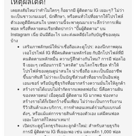
เหตุผลเด็ด!
เคยสงสัยไหมว่าทำไมใครๆ ก็อยากมี ผู้ติดตาม IG เยอะๆ? ไม่ว่า
จะเป็นชาวเกมเมอร์, นักศึกษา, หรือคนทั่วไปที่อยากให้โปรไฟล์
ตัวเองดูดีมีคนสนใจ บทความนี้จะพาคุณมาเจาะลึกว่าการเพิ่ม
ฟอล หรือที่หลายคนเรียกติดปากว่า "ปั๊มผู้ติดตาม" บน
Instagram เนี่ย มันมีดีอะไร และส่งผลดียังไงกับบัญชีของคุณ
บ้าง
เสริมภาพลักษณ์ให้น่าเชื่อถือและดูโปร: ลองนึกภาพคุณ
เจอโปรไฟล์ IG ที่มีคนติดตามหลักร้อย กับอีกโปรไฟล์ที่มี
คนติดตามหลักหมื่น ความรู้สึกต่างกันไหม? การมี ฟอลไอ
จี เยอะๆ เหมือนการมี "เครดิต" บนโลกโซเชียล ทำให้
โปรไฟล์ของคุณดูน่าสนใจ น่าเชื่อถือ และเป็นมืออาชีพ
ขึ้นมาทันที ไม่ว่าจะเป็นบัญชีส่วนตัวที่อยากเป็นอินฟลู
เอนเซอร์ หรือบัญชีธุรกิจที่อยากสร้างความมั่นใจให้ลูกค้า
สร้างรายได้แบบไม่จำกัดจากแพลตฟอร์ม: นี่คือความฝัน
ของหลายคน! เมื่อคุณมี ผู้ติดตาม IG มากพอ ช่องทาง
สร้างรายได้ก็เปิดกว้างขึ้นเพียบ ไม่ว่าจะเป็นการรับงาน
รีวิวสินค้าและบริการ, การทำคอนเทนต์ร่วมกับแบรนด์
ดังๆ, หรือแม้แต่การขายสินค้าของตัวเอง แค่มีคนฟอล
เยอะโอกาสก็ไหลมาเทมา!
เปิดประตูสู่โลกธุรกิจและลูกค้าใหม่: สำหรับสายธุรกิจ
การมี ผู้ติดตาม IG ที่เยอะพอ เช่น แตะหลัก 1,000 ฟอล