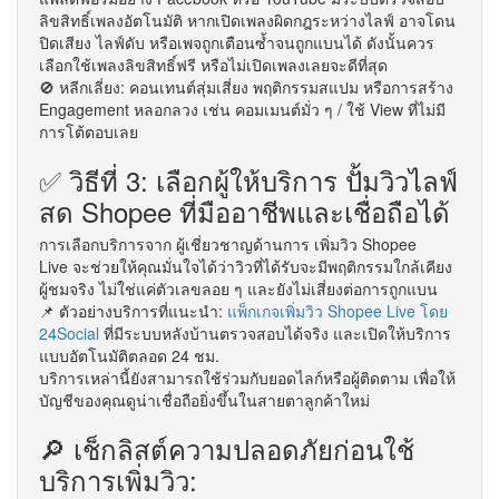
ลิขสิทธิ์เพลงอัตโนมัติ หากเปิดเพลงผิดกฎระหว่างไลฟ์ อาจโดน
ปิดเสียง ไลฟ์ดับ หรือเพจถูกเตือนซ้ำจนถูกแบนได้ ดังนั้นควร
เลือกใช้เพลงลิขสิทธิ์ฟรี หรือไม่เปิดเพลงเลยจะดีที่สุด
🚫 หลีกเลี่ยง: คอนเทนต์สุ่มเสี่ยง พฤติกรรมสแปม หรือการสร้าง
Engagement หลอกลวง เช่น คอมเมนต์มั่ว ๆ / ใช้ View ที่ไม่มี
การโต้ตอบเลย
✅ วิธีที่ 3: เลือกผู้ให้บริการ ปั้มวิวไลฟ์
สด Shopee ที่มืออาชีพและเชื่อถือได้
การเลือกบริการจาก ผู้เชี่ยวชาญด้านการ เพิ่มวิว Shopee
Live จะช่วยให้คุณมั่นใจได้ว่าวิวที่ได้รับจะมีพฤติกรรมใกล้เคียง
ผู้ชมจริง ไม่ใช่แค่ตัวเลขลอย ๆ และยังไม่เสี่ยงต่อการถูกแบน
📌 ตัวอย่างบริการที่แนะนำ:
แพ็กเกจเพิ่มวิว Shopee Live โดย
24Social
ที่มีระบบหลังบ้านตรวจสอบได้จริง และเปิดให้บริการ
แบบอัตโนมัติตลอด 24 ชม.
บริการเหล่านี้ยังสามารถใช้ร่วมกับยอดไลก์หรือผู้ติดตาม เพื่อให้
บัญชีของคุณดูน่าเชื่อถือยิ่งขึ้นในสายตาลูกค้าใหม่
🔎 เช็กลิสต์ความปลอดภัยก่อนใช้
บริการเพิ่มวิว: