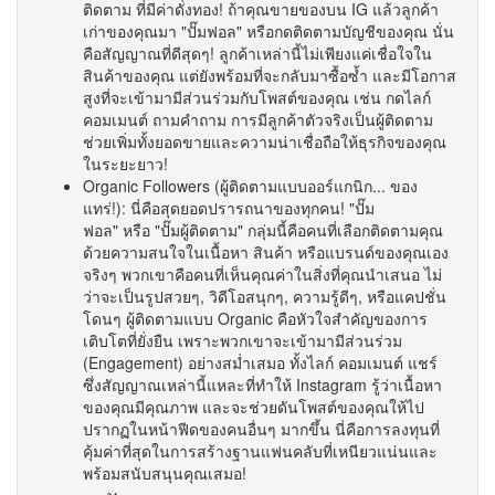
ติดตาม ที่มีค่าดั่งทอง! ถ้าคุณขายของบน IG แล้วลูกค้า
เก่าของคุณมา "ปั๊มฟอล" หรือกดติดตามบัญชีของคุณ นั่น
คือสัญญาณที่ดีสุดๆ! ลูกค้าเหล่านี้ไม่เพียงแค่เชื่อใจใน
สินค้าของคุณ แต่ยังพร้อมที่จะกลับมาซื้อซ้ำ และมีโอกาส
สูงที่จะเข้ามามีส่วนร่วมกับโพสต์ของคุณ เช่น กดไลก์
คอมเมนต์ ถามคำถาม การมีลูกค้าตัวจริงเป็นผู้ติดตาม
ช่วยเพิ่มทั้งยอดขายและความน่าเชื่อถือให้ธุรกิจของคุณ
ในระยะยาว!
Organic Followers (ผู้ติดตามแบบออร์แกนิก... ของ
แทร่!): นี่คือสุดยอดปรารถนาของทุกคน! "ปั๊ม
ฟอล" หรือ "ปั๊มผู้ติดตาม" กลุ่มนี้คือคนที่เลือกติดตามคุณ
ด้วยความสนใจในเนื้อหา สินค้า หรือแบรนด์ของคุณเอง
จริงๆ พวกเขาคือคนที่เห็นคุณค่าในสิ่งที่คุณนำเสนอ ไม่
ว่าจะเป็นรูปสวยๆ, วิดีโอสนุกๆ, ความรู้ดีๆ, หรือแคปชั่น
โดนๆ ผู้ติดตามแบบ Organic คือหัวใจสำคัญของการ
เติบโตที่ยั่งยืน เพราะพวกเขาจะเข้ามามีส่วนร่วม
(Engagement) อย่างสม่ำเสมอ ทั้งไลก์ คอมเมนต์ แชร์
ซึ่งสัญญาณเหล่านี้แหละที่ทำให้ Instagram รู้ว่าเนื้อหา
ของคุณมีคุณภาพ และจะช่วยดันโพสต์ของคุณให้ไป
ปรากฏในหน้าฟีดของคนอื่นๆ มากขึ้น นี่คือการลงทุนที่
คุ้มค่าที่สุดในการสร้างฐานแฟนคลับที่เหนียวแน่นและ
พร้อมสนับสนุนคุณเสมอ!