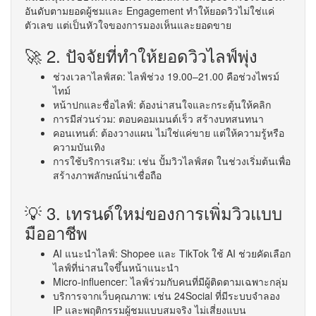
อันดับตามยอดผู้ชมและ Engagement ทำให้ยอดวิวไม่ใช่แค่
ตัวเลข แต่เป็นหัวใจของการมองเห็นและยอดขาย
🚀 2. ปัจจัยที่ทำให้ยอดวิวไลฟ์พุ่ง
ช่วงเวลาไลฟ์สด: ไลฟ์ช่วง 19.00–21.00 คือช่วงไพรม์
ไทม์
หน้าปกและชื่อไลฟ์: ต้องน่าสนใจและกระตุ้นให้คลิก
การมีส่วนร่วม: ตอบคอมเมนต์เร็ว สร้างบทสนทนา
คอนเทนต์: ต้องวางแผน ไม่ใช่แค่ขาย แต่ให้ความรู้หรือ
ความบันเทิง
การใช้บริการเสริม: เช่น ปั้มวิวไลฟ์สด ในช่วงเริ่มต้นเพื่อ
สร้างภาพลักษณ์น่าเชื่อถือ
💡 3. เทรนด์ใหม่ของการเพิ่มวิวแบบ
มืออาชีพ
AI แนะนำไลฟ์: Shopee และ TikTok ใช้ AI ช่วยคัดเลือก
ไลฟ์ที่น่าสนใจขึ้นหน้าแนะนำ
Micro-influencer: ไลฟ์ร่วมกับคนที่มีผู้ติดตามเฉพาะกลุ่ม
บริการจากเว็บคุณภาพ: เช่น 24Social ที่มีระบบจำลอง
IP และพฤติกรรมผู้ชมแบบสมจริง ไม่เสี่ยงแบน