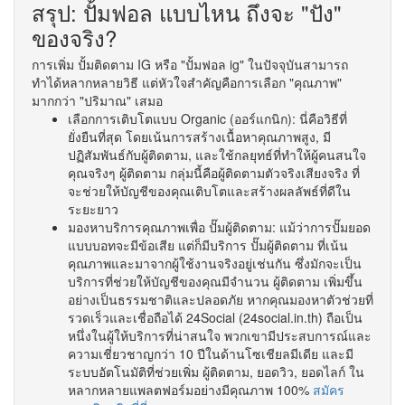
สรุป: ปั้มฟอล แบบไหน ถึงจะ "ปัง"
ของจริง?
การเพิ่ม ปั้มติดตาม IG หรือ "ปั้มฟอล ig" ในปัจจุบันสามารถ
ทำได้หลากหลายวิธี แต่หัวใจสำคัญคือการเลือก "คุณภาพ"
มากกว่า "ปริมาณ" เสมอ
เลือกการเติบโตแบบ Organic (ออร์แกนิก): นี่คือวิธีที่
ยั่งยืนที่สุด โดยเน้นการสร้างเนื้อหาคุณภาพสูง, มี
ปฏิสัมพันธ์กับผู้ติดตาม, และใช้กลยุทธ์ที่ทำให้ผู้คนสนใจ
คุณจริงๆ ผู้ติดตาม กลุ่มนี้คือผู้ติดตามตัวจริงเสียงจริง ที่
จะช่วยให้บัญชีของคุณเติบโตและสร้างผลลัพธ์ที่ดีใน
ระยะยาว
มองหาบริการคุณภาพเพื่อ ปั๊มผู้ติดตาม: แม้ว่าการปั๊มยอด
แบบบอทจะมีข้อเสีย แต่ก็มีบริการ ปั๊มผู้ติดตาม ที่เน้น
คุณภาพและมาจากผู้ใช้งานจริงอยู่เช่นกัน ซึ่งมักจะเป็น
บริการที่ช่วยให้บัญชีของคุณมีจำนวน ผู้ติดตาม เพิ่มขึ้น
อย่างเป็นธรรมชาติและปลอดภัย หากคุณมองหาตัวช่วยที่
รวดเร็วและเชื่อถือได้ 24Social (24social.in.th) ถือเป็น
หนึ่งในผู้ให้บริการที่น่าสนใจ พวกเขามีประสบการณ์และ
ความเชี่ยวชาญกว่า 10 ปีในด้านโซเชียลมีเดีย และมี
ระบบอัตโนมัติที่ช่วยเพิ่ม ผู้ติดตาม, ยอดวิว, ยอดไลก์ ใน
หลากหลายแพลตฟอร์มอย่างมีคุณภาพ 100%
สมัคร