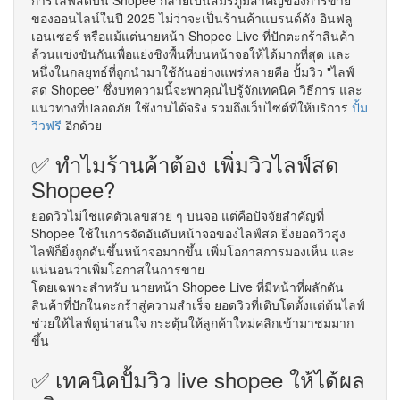
ของออนไลน์ในปี 2025 ไม่ว่าจะเป็นร้านค้าแบรนด์ดัง อินฟลู
เอนเซอร์ หรือแม้แต่นายหน้า Shopee Live ที่ปักตะกร้าสินค้า
ล้วนแข่งขันกันเพื่อแย่งชิงพื้นที่บนหน้าจอให้ได้มากที่สุด และ
หนึ่งในกลยุทธ์ที่ถูกนำมาใช้กันอย่างแพร่หลายคือ ปั้มวิว "ไลฟ์
สด Shopee" ซึ่งบทความนี้จะพาคุณไปรู้จักเทคนิค วิธีการ และ
แนวทางที่ปลอดภัย ใช้งานได้จริง รวมถึงเว็บไซต์ที่ให้บริการ
ปั้ม
วิวฟรี
อีกด้วย
✅ ทำไมร้านค้าต้อง เพิ่มวิวไลฟ์สด
Shopee?
ยอดวิวไม่ใช่แค่ตัวเลขสวย ๆ บนจอ แต่คือปัจจัยสำคัญที่
Shopee ใช้ในการจัดอันดับหน้าจอของไลฟ์สด ยิ่งยอดวิวสูง
ไลฟ์ก็ยิ่งถูกดันขึ้นหน้าจอมากขึ้น เพิ่มโอกาสการมองเห็น และ
แน่นอนว่าเพิ่มโอกาสในการขาย
โดยเฉพาะสำหรับ นายหน้า Shopee Live ที่มีหน้าที่ผลักดัน
สินค้าที่ปักในตะกร้าสู่ความสำเร็จ ยอดวิวที่เติบโตตั้งแต่ต้นไลฟ์
ช่วยให้ไลฟ์ดูน่าสนใจ กระตุ้นให้ลูกค้าใหม่คลิกเข้ามาชมมาก
ขึ้น
✅ เทคนิคปั้มวิว live shopee ให้ได้ผล