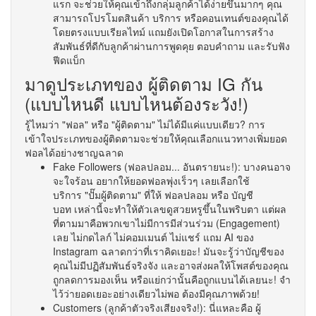
แรก จะช่วยให้คุณเข้าถึงกลุ่มลูกค้าได้ง่ายขึ้นมากๆ คุณ
สามารถโปรโมตสินค้า บริการ หรือคอนเทนต์ของคุณได้
โดยตรงแบบเรียลไทม์ แถมยังเปิดโอกาสในการสร้าง
สัมพันธ์ที่ดีกับลูกค้าผ่านการพูดคุย ตอบคำถาม และรับฟัง
ฟีดแบ็ก
มาดูประเภทของ ผู้ติดตาม IG กัน
(แบบไหนดี แบบไหนต้องระวัง!)
รู้ไหมว่า "ฟอล" หรือ "ผู้ติดตาม" ไม่ได้มีแค่แบบเดียว? การ
เข้าใจประเภทของผู้ติดตามจะช่วยให้คุณเลือกแนวทางเพิ่มยอด
ฟอลได้อย่างชาญฉลาด
Fake Followers (ฟอลปลอม... อันตรายนะ!): บางคนอาจ
จะใจร้อน อยากให้ยอดฟอลพุ่งเร็วๆ เลยเลือกใช้
บริการ "ปั๊มผู้ติดตาม" ที่ให้ ฟอลปลอม หรือ บัญชี
บอท เหล่านี้จะทำให้ตัวเลขดูสวยหรูขึ้นในพริบตา แต่ผล
ที่ตามมาคือพวกเขาไม่มีการมีส่วนร่วม (Engagement)
เลย ไม่กดไลก์ ไม่คอมเมนต์ ไม่แชร์ แถม AI ของ
Instagram ฉลาดกว่าที่เราคิดเยอะ! มันจะรู้ว่าบัญชีของ
คุณไม่มีปฏิสัมพันธ์จริงจัง และอาจส่งผลให้โพสต์ของคุณ
ถูกลดการมองเห็น หรือแย่กว่านั้นคือถูกแบนได้เลยนะ! จำ
ไว้ว่ายอดเยอะอย่างเดียวไม่พอ ต้องมีคุณภาพด้วย!
Customers (ลูกค้าตัวจริงเสียงจริง!): นี่แหละคือ ผู้