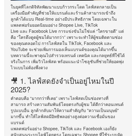
ในยุคที่โลกดิจิทัลพัฒนาแบบก้าวกระโดด ไลฟ์สดกลายเป็น
เครื่องมือสำคัญที่ช่วยให้แบรนด์และร้านค้าสามารถเข้าถึง
ลูกค้าได้แบบ Real-time อย่างมีประสิทธิภาพ โดยเฉพาะใน
แพลตฟอร์มยอดนิยมอย่าง Shopee Live, TikTok
Live และ Facebook Live การแข่งขันไม่ใช่แค่ “ใครขายดี” แต่
คือ “ใครดึงดูดผู้ชมได้มากกว่า” เพราะจะทำให้ผู้ชมติดตามช่อง
ของคุณตลอดไป การไลฟ์สดใน TikTok, Facebook และ
YouTube จะช่วยเพิ่มการมองเห็นแบรนด์ของคุณได้มากขึ้น
บทความนี้จะพาคุณไปสำรวจเทรนด์ เทคนิค และกลยุทธ์ที่ใช้ได้
จริงในการ เพิ่มวิวไลฟ์สด พร้อมแนะนำโซลูชันที่ช่วยให้ยอดพุ่ง
ไวแบบไม่ต้องพึ่งดวง
🎥 1. ไลฟ์สดยังจำเป็นอยู่ไหมในปี
2025?
คำตอบคือ “มากกว่าที่เคย” เพราะไลฟ์สดเป็นช่องทางที่
สามารถ สร้างความสัมพันธ์โดยตรงกับผู้ชม ได้ดีกว่าคอนเทนต์
รูปแบบอื่น ลูกค้ากลับมาให้ความสำคัญกับ "ความเป็นมนุษย์"
มากขึ้น ทำให้ไลฟ์สดมีอิทธิพลอย่างสูงต่อความเชื่อมั่นของ
แบรนด์
แพลตฟอร์มอย่าง Shopee, TikTok และ Facebook เองก็ยัง
สนับสนุนระบบไลฟ์โดยตรง โดยเฉพาะ Shopee ที่ใช้ระบบจัด