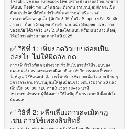
TikTok Live และ Facebook Live เพราะสามารถสร้างยอดขาย
ได้แบบ Real-time แต่ในขณะเดียวกัน จำนวนผู้ชมก็กลายเป็น
ตัวแปรสำคัญที่ตัดสินว่าไลฟ์นั้นจะ “รอด” หรือ “ร่วง”
บทความนี้จะพาคุณไปรู้จักกับ 3 วิธี ปั้มวิว Shopee หรือ เรียกอีก
อย่างว่า ปั้มตา Shopee สำหรับ นายหน้า Shopee Live อย่าง
ปลอดภัย ได้ผลจริง และไม่เสี่ยงโดนแบน พร้อมแนวทางเลือกผู้
ให้บริการอย่างชาญฉลาดในปี 2025
✅ วิธีที่ 1: เพิ่มยอดวิวแบบค่อยเป็น
ค่อยไป ไม่ให้ผิดสังเกต
การ เพิ่มวิวไลฟ์สด อย่างรวดเร็วเกินไปอาจทำให้ระบบของ
แพลตฟอร์มตรวจพบความผิดปกติและจำกัดการมองเห็นของ
ไลฟ์คุณ วิธีที่แนะนำคือการใช้บริการที่ทยอยเพิ่มวิวแบบเนียน ๆ
มีการกระจายจำนวนผู้ชมให้ดูเหมือนจริง เช่น เริ่มจาก 20 แล้ว
เพิ่มเป็น 50, 80, 120 ภายในเวลา 10–15 นาที
📌 เหมาะสำหรับ: ผู้ที่ต้องการให้ไลฟ์ดูเป็นธรรมชาติ ตั้งแต่เริ่ม
ต้นจนจบ
✅ วิธีที่ 2: หลีกเลี่ยงการละเมิดกฎ
เช่น การใช้เพลงลิขสิทธิ์
แพลตฟอร์มอย่าง Facebook หรือ YouTube มีระบบตรวจสอบ