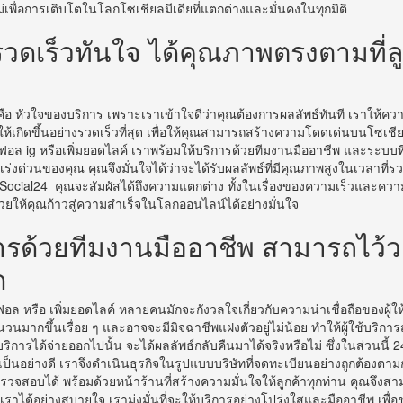
เพื่อการเติบโตในโลกโซเชียลมีเดียที่แตกต่างและมั่นคงในทุกมิติ
รวดเร็วทันใจ ได้คุณภาพตรงตามที่ลู
ือ หัวใจของบริการ เพราะเราเข้าใจดีว่าคุณต้องการผลลัพธ์ทันที เราให้คว
กิดขึ้นอย่างรวดเร็วที่สุด เพื่อให้คุณสามารถสร้างความโดดเด่นบนโซเชียลม
ฟอล ig หรือเพิ่มยอดไลค์ เราพร้อมให้บริการด้วยทีมงานมืออาชีพ และระบบท
ร่งด่วนของคุณ คุณจึงมั่นใจได้ว่าจะได้รับผลลัพธ์ที่มีคุณภาพสูงในเวลาที่รว
บ Social24 คุณจะสัมผัสได้ถึงความแตกต่าง ทั้งในเรื่องของความเร็วและคว
ะช่วยให้คุณก้าวสู่ความสำเร็จในโลกออนไลน์ได้อย่างมั่นใจ
การด้วยทีมงานมืออาชีพ สามารถไว้ว
ด
ดฟอล หรือ เพิ่มยอดไลค์ หลายคนมักจะกังวลใจเกี่ยวกับความน่าเชื่อถือของผู้ให้บ
นวนมากขึ้นเรื่อย ๆ และอาจจะมีมิจฉาชีพแฝงตัวอยู่ไม่น้อย ทำให้ผู้ใช้บริกา
้ใช้บริการได้จ่ายออกไปนั้น จะได้ผลลัพธ์กลับคืนมาได้จริงหรือไม่ ซึ่งในส่วนนี้ 2
้เป็นอย่างดี เราจึงดำเนินธุรกิจในรูปแบบบริษัทที่จดทะเบียนอย่างถูกต้องต
จสอบได้ พร้อมด้วยหน้าร้านที่สร้างความมั่นใจให้ลูกค้าทุกท่าน คุณจึงสา
เราได้อย่างสบายใจ เรามุ่งมั่นที่จะให้บริการอย่างโปร่งใสและมืออาชีพ เพื่อช่ว