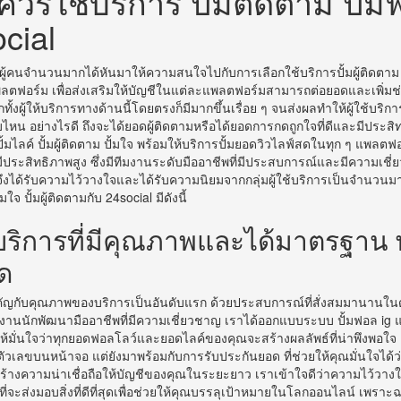
่ควรใช้บริการ ปั้มติดตาม ปั้ม
cial
ีผู้คนจำนวนมากได้หันมาให้ความสนใจไปกับการเลือกใช้บริการปั้มผู้ติดตาม 
แพลตฟอร์ม เพื่อส่งเสริมให้บัญชีในแต่ละแพลตฟอร์มสามารถต่อยอดและเพิ่ม
ีกทั้งผู้ให้บริการทางด้านนี้โดยตรงก็มีมากขึ้นเรื่อย ๆ จนส่งผลทำให้ผู้ใช้บริกา
บไหน อย่างไรดี ถึงจะได้ยอดผู้ติดตามหรือได้ยอดการกดถูกใจที่ดีและมีประส
บปั้มไลค์ ปั้มผู้ติดตาม ปั้มใจ พร้อมให้บริการปั้มยอดวิวไลฟ์สดในทุก ๆ แพลต
มีประสิทธิภาพสูง ซึ่งมีทีมงานระดับมืออาชีพที่มีประสบการณ์และมีความเช
 จึงได้รับความไว้วางใจและได้รับความนิยมจากกลุ่มผู้ใช้บริการเป็นจำนวนมา
มใจ ปั้มผู้ติดตามกับ 24social มีดังนี้
้บริการที่มีคุณภาพและได้มาตรฐาน 
ด
ัญกับคุณภาพของบริการเป็นอันดับแรก ด้วยประสบการณ์ที่สั่งสมมานานในด
มงานนักพัฒนามืออาชีพที่มีความเชี่ยวชาญ เราได้ออกแบบระบบ ปั้มฟอล ig 
ื่อให้มั่นใจว่าทุกยอดฟอลโลว์และยอดไลค์ของคุณจะสร้างผลลัพธ์ที่น่าพึงพอใจ
่มตัวเลขบนหน้าจอ แต่ยังมาพร้อมกับการรับประกันยอด ที่ช่วยให้คุณมั่นใจได้ว
ร้างความน่าเชื่อถือให้บัญชีของคุณในระยะยาว เราเข้าใจดีว่าความไว้วางใจ
่นที่จะส่งมอบสิ่งที่ดีที่สุดเพื่อช่วยให้คุณบรรลุเป้าหมายในโลกออนไลน์ เพราะฉ