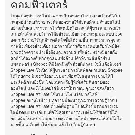
คอมพิวเตอร์
ในยุคปัจจุบัน การไลฟ์สดขายสินค้าออนไลน์กลายเป็นหนึ่งใน
กลยุทธ์สำคัญที่ช่วยกระตุ้นยอดขายให้กับพ่อค้าแม่ค้าออนไลน์
อย่างเห็นผล เพราะการไลฟ์สดเปิดโอกาสให้ผู้ขายสามารถนำ
เสนอสินค้าและบริการได้อย่างละเอียด เห็นทุกมุมมองแบบ 360
องศา ซึ่งช่วยให้ลูกค้าตัดสินใจซื้อได้ง่ายขึ้นมากกว่าการดูจาก
ภาพนิ่งเพียงอย่างเดียว นอกจากนี้การสื่อสารแบบเรียลไทม์ยัง
ช่วยสร้างความน่าเชื่อถือและความสัมพันธ์ระหว่างผู้ขายกับ
ลูกค้าได้อย่างดี หากคุณเป็นพ่อค้าแม่ค้าที่ขายสินค้าผ่าน
แพลตฟอร์ม Shopee ก็มีอีกหนึ่งตัวช่วยที่น่าสนใจนั่นคือฟีเจอร์
Shopee Live ซึ่งเปิดให้ผู้ขายสามารถไลฟ์สดผ่านแอป Shopee
ได้โดยตรง ฟีเจอร์นี้ออกแบบมาเพื่อสนับสนุนการขายให้มี
ประสิทธิภาพยิ่งขึ้น โดยเฉพาะกับผู้ที่เพิ่งเริ่มต้นขายของ
ออนไลน์ และยังไม่เคยใช้ฟีเจอร์นี้มาก่อน คุณอาจสงสัยว่า
Shopee Live Affiliate ใช้งานยังไง หรือมี วิธีไลฟ์
Shopee อย่างไรบ้าง บทความนี้จะพาคุณมาทำความรู้จักกับ
Shopee Live Affiliate ตั้งแต่พื้นฐาน ไปจนถึงขั้นตอนการเริ่ม
ไลฟ์สดแบบละเอียด เพื่อให้คุณสามารถเริ่มต้นใช้ฟีเจอร์นี้ได้
อย่างมั่นใจและพร้อมต่อยอดธุรกิจออนไลน์ของคุณให้เติบโตได้
มากขึ้น เตรียมตัวให้พร้อม แล้วไปเรียนรู้กันเลย