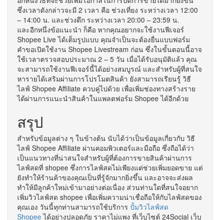
อีกหนึ่งวิธีที่จะช่วยเพิ่มโอกาสในการปิดการขายได้มากยิ่งขึ้น
ซึ่งเวลาดังกล่าวจะมี 2 เวลา คือ ช่วงเที่ยง ระหว่างเวลา 12:00
– 14:00 น. และช่วงดึก ระหว่างเวลา 20:00 – 23:59 น.
และอีกหนึ่งข้อแนะนำ ก็คือ หากคุณอยากจะใช้งานฟีเจอร์
Shopee Live ได้เต็มรูปแบบ คุณจำเป็นจะต้องยื่นแบบฟอร์ม
คำขอเปิดใช้งาน Shopee Livestream ก่อน ซึ่งในขั้นตอนนี้อาจ
ใช้เวลาตรวจสอบประมาณ 2 – 5 วัน เมื่อได้รับอนุมัติแล้ว คุณ
จะสามารถใช้งานฟีเจอร์นี้ได้อย่างสมบูรณ์ และสำหรับผู้ที่สนใจ
หารายได้เสริมผ่านการโปรโมตสินค้า ยังสามารถเรียนรู้ วิธี
ไลฟ์ Shopee Affiliate ควบคู่ไปด้วย เพื่อเพิ่มช่องทางสร้างราย
ได้ผ่านการแนะนำสินค้าในแพลตฟอร์ม Shopee ได้อีกด้วย
สรุป
สำหรับข้อมูลต่าง ๆ ในข้างต้น นับได้ว่าเป็นข้อมูลเกี่ยวกับ วิธี
ไลฟ์ Shopee Affiliate ผ่านคอมพิวเตอร์และมือถือ ซึ่งถือได้ว่า
เป็นแนวทางที่น่าสนใจสำหรับผู้ที่ต้องการขายสินค้าผ่านการ
ไลฟ์สดที่ shopee ซึ่งการไลฟ์สดไม่เพียงแต่ช่วยเพิ่มยอดขาย แต่
ยังทำให้ร้านค้าของคุณเป็นที่รู้จักมากยิ่งขึ้น และอาจจะส่งผล
ทำให้มีลูกค้าใหม่เข้ามาอย่างต่อเนื่อง ส่วนท่านใดที่สนใจอยาก
เพิ่มวิวไลฟ์สด shopee เพื่อเพิ่มความน่าเชื่อถือให้กับไลฟ์สดของ
คุณเอง วันนี้ทุกท่านสามารถใช้บริการ
ปั้มวิวไลฟ์สด
Shopee
ได้อย่างปลอดภัย ราคาไม่แพง ที่เว็บไซต์ 24Social เว็บ