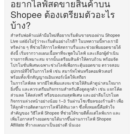
อยากไลฟ์สดขายสินค้าบน
Shopee ต้องเตรียมตัวอะไร
บ้าง?
สำหรับพ่อค้าแม่ค้ามือใหม่ที่อยากเริ่มต้นขายของผ่าน Shopee
Live แต่ยังไม่รู้ว่าจะเริ่มต้นอย่างไรดี? ในบทความนี้ทางเรามี
ทริคง่าย ๆ ที่ช่วยให้การไลฟ์สดราบรื่นและช่วยเพิ่มยอดขายได้
ดังนี้ เริ่มจากวางแผนเนื้อหาที่จะพูดในไลฟ์ และเลือกผู้ดำเนิน
รายการที่เหมาะสม จากนั้นเตรียมสินค้าให้ครบถ้วน พร้อมจัด
โปรโมชั่นพิเศษเฉพาะช่วงไลฟ์เพื่อกระตุ้นยอดขาย ตรวจสอบ
อุปกรณ์ที่ใช้ในการไลฟ์ เช่น สมาร์ทโฟนหรือคอมพิวเตอร์
พร้อมทั้งเช็กสัญญาณอินเทอร์เน็ตให้เสถียร
ในการไลฟ์สด หากมีไฟเพิ่มแสงจะช่วยให้สินค้าดูน่าสนใจมาก
ยิ่งขึ้น และควรเตรียมกิจกรรมสำหรับดึงดูดลูกค้า เช่น แจกโค้ด
ส่วนลด โค้ดส่งฟรี หรือของแถมสุดพิเศษ และอย่าลืมโปรโมต
กิจกรรมล่วงหน้าอย่างน้อย 1–3 วันผ่านโซเชียลของร้านค้า เพื่อ
ให้ลูกค้ารอติดตามการไลฟ์ได้ทันเวลา ซึ่งทั้งหมดนี้คือหัวใจ
สำคัญของ วิธีไลฟ์ Shopee ที่ช่วยให้ขายดีตั้งแต่ไลฟ์แรก และ
เพิ่มโอกาสสร้างยอดขายได้มากขึ้นผ่านการไลฟ์ Shopee
Affiliate ที่วางแผนมาเป็นอย่างดี นั่นเอง