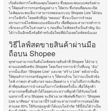
เริ่มต้นจัดการไลฟ์ของคุณโดยตรง ซึ่งคุณจะพบแบบฟอร์มต่าง
ๆ ให้คุณทำการกรอกข้อมูลต่าง ๆ ให้ครบ ซึ่งก่อนที่คุณจะเปิด
ไลฟ์คุณจะพบเห็นว่าสามารถทดลองระบบ Shopee Live ได้ก่อน
การไลฟ์จริง โดยคลิกที่ปุ่ม “ทดลอง” ซึ่งจะเป็นการจำลอง
สถานการณ์ไลฟ์สดแบบเสมือนจริง เพื่อที่คุณจะสามารถทำการ
เช็กและแก้ไขในส่วนต่าง ๆ ก่อนที่จะไลฟ์สดจริงเป็นสำคัญ นับ
ได้ว่าเป็นอีกหนึ่งข้อดีสำหรับมือใหม่ที่ยังไม่เคยไลฟ์สดนั่นเอง
วิธีไลฟ์สดขายสินค้าผ่านมือ
ถือบน Shopee
ทุกท่านสามารถเริ่มต้นไลฟ์สดขายสินค้าที่ Shopee ได้ง่าย ๆ
ผ่านแอปพลิเคชัน Shopee โดยเริ่มจากการเข้าไปที่เมนู “ฉัน”
จากนั้นเลือก “Shopee Live” และกด “สร้าง Live” หลังจากนั้น
ให้คุณทำการกรอกข้อมูลต่าง ๆ ให้ครบถ้วน ไม่ว่าจะเป็นหัวข้อ
ไลฟ์ ภาพปก คำอธิบายรายละเอียดต่าง ๆ รวมไปถึงการเพิ่มสิน
ค้าที่คุณต้องการนำเสนอในการไลฟ์สดครั้งนั้น เพื่อให้ลูกค้า
สามารถกดซื้อสินค้าได้โดยตรงระหว่างที่ลูกค้าได้รับชมไลฟ์
นอกจากนี้ ทาง Shopee จะมีช่วงเวลาพิเศษที่เรียกว่า “Shopee
Live นาทีทอง” ช่วงเวลานี้ร้านค้าจะสามารถทำการปล่อยโค้ด
ส่วนลด 50% ให้กับกลุ่มลูกค้าได้แบบไม่จำกัด วิธีนี้นับได้ว่าเป็น