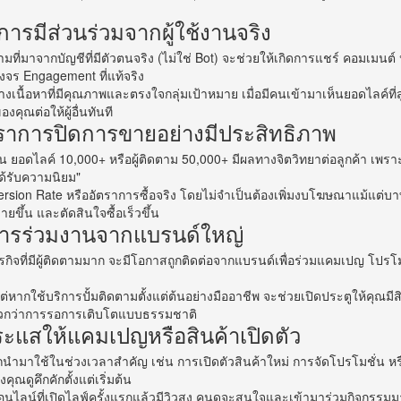
การมีส่วนร่วมจากผู้ใช้งานจริง
ามที่มาจากบัญชีที่มีตัวตนจริง (ไม่ใช่ Bot) จะช่วยให้เกิดการแชร์ คอมเมนต์ 
วงจร Engagement ที่แท้จริง
นื้อหาที่มีคุณภาพและตรงใจกลุ่มเป้าหมาย เมื่อมีคนเข้ามาเห็นยอดไลค์ที่ส
คุณต่อให้ผู้อื่นทันที
ัตราการปิดการขายอย่างมีประสิทธิภาพ
 ยอดไลค์ 10,000+ หรือผู้ติดตาม 50,000+ มีผลทางจิตวิทยาต่อลูกค้า เพราะทำ
ด้รับความนิยม"
rsion Rate
หรืออัตราการซื้อจริง โดยไม่จำเป็นต้องเพิ่มงบโฆษณาแม้แต่บาทเด
ยขึ้น และตัดสินใจซื้อเร็วขึ้น
การร่วมงานจากแบรนด์ใหญ่
ุรกิจที่มีผู้ติดตามมาก จะมีโอกาสถูกติดต่อจากแบรนด์เพื่อร่วมแคมเปญ โปรโ
 แต่หากใช้บริการปั้มติดตามตั้งแต่ต้นอย่างมืออาชีพ จะช่วยเปิดประตูให้คุณมีส
เร็วกว่าการรอการเติบโตแบบธรรมชาติ
ระแสให้แคมเปญหรือสินค้าเปิดตัว
ถนำมาใช้ในช่วงเวลาสำคัญ เช่น การเปิดตัวสินค้าใหม่ การจัดโปรโมชั่น 
คุณดูคึกคักตั้งแต่เริ่มต้น
ออนไลน์ที่เปิดไลฟ์ครั้งแรกแล้วมีวิวสูง คนดูจะสนใจและเข้ามาร่วมกิจกรรมม