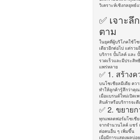
วิเคราะห์เชิงกลยุทธ์แ
✅ เจาะลึก 
ตาม
ในยุคที่ผู้บริโภคใช้โ
เดียวอีกต่อไป แต่รวม
บริการ
ปั้มไลค์
และ
ป
รวดเร็วและมีประสิท
แพร่หลาย
✅ 1. สร้างคว
บนโซเชียลมีเดีย ความ
ทำให้ลูกค้ารู้สึกว่า
เมื่อแบรนด์ใหม่เปิดเพ
สินค้าหรือบริการจะดีเ
✅ 2. ขยายกา
ทุกแพลตฟอร์มโซเชียล
จากจำนวนไลค์ แชร์ แล
ต่อคนอื่น ๆ เพิ่มขึ้น
เมื่อมีการแสดงผลบ่อย