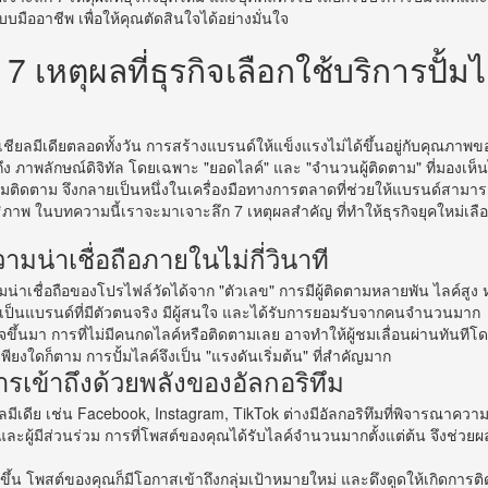
บบมืออาชีพ เพื่อให้คุณตัดสินใจได้อย่างมั่นใจ
7 เหตุผลที่ธุรกิจเลือกใช้บริการปั้มไล
ซเชียลมีเดียตลอดทั้งวัน การสร้างแบรนด์ให้แข็งแรงไม่ได้ขึ้นอยู่กับคุณภาพข
ถึง
ภาพลักษณ์ดิจิทัล
โดยเฉพาะ "ยอดไลค์" และ "จำนวนผู้ติดตาม" ที่มองเห็นไ
ั้มติดตาม
จึงกลายเป็นหนึ่งในเครื่องมือทางการตลาดที่ช่วยให้แบรนด์สามาร
ธิภาพ ในบทความนี้เราจะมาเจาะลึก
7 เหตุผลสำคัญ
ที่ทำให้ธุรกิจยุคใหม่เลื
ามน่าเชื่อถือภายในไม่กี่วินาที
น่าเชื่อถือของโปรไฟล์วัดได้จาก "ตัวเลข" การมีผู้ติดตามหลายพัน ไลค์สูง
คุณเป็นแบรนด์ที่มีตัวตนจริง มีผู้สนใจ และได้รับการยอมรับจากคนจำนวนมาก
จขึ้นมา การที่ไม่มีคนกดไลค์หรือติดตามเลย อาจทำให้ผู้ชมเลื่อนผ่านทันทีโดย
พียงใดก็ตาม การปั้มไลค์จึงเป็น "แรงดันเริ่มต้น" ที่สำคัญมาก
รเข้าถึงด้วยพลังของอัลกอริทึม
มีเดีย เช่น Facebook, Instagram, TikTok ต่างมีอัลกอริทึมที่พิจารณาคว
ะผู้มีส่วนร่วม การที่โพสต์ของคุณได้รับไลค์จำนวนมากตั้งแต่ต้น จึงช่วยผ
ขึ้น โพสต์ของคุณก็มีโอกาสเข้าถึงกลุ่มเป้าหมายใหม่ และดึงดูดให้เกิดการต